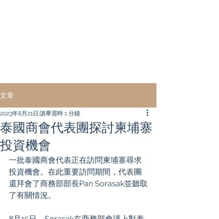
｜ English ｜
中文 ｜
文章
2023年8月21日
讀畢需時 1 分鐘
泰國商會代表團探討柬埔寨
投資機會
一批泰國商會代表正在訪問柬埔寨尋求
投資機會。在此重要訪問期間，代表團
還拜會了商務部部長Pan Sorasak並聽取
了有關情況。
8月15日，Sorasak在商務部會議上對泰