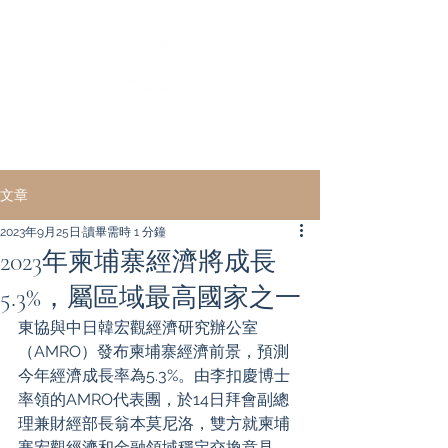
｜ English ｜
中文 ｜
文章
2023年9月25日
讀畢需時 1 分鐘
2023年柬埔寨經濟將成長
5.3%，屬區域最高國家之一
東協與中日韓宏觀經濟研究辦公室
（AMRO）發布柬埔寨經濟前景，預測
今年經濟成長率為5.3%。由李扣慶博士
率領的AMRO代表團，於14日拜會副總
理兼財經部長翁本莫尼洛，雙方就柬埔
寨宏觀經濟和金融領域穩定交換意見。