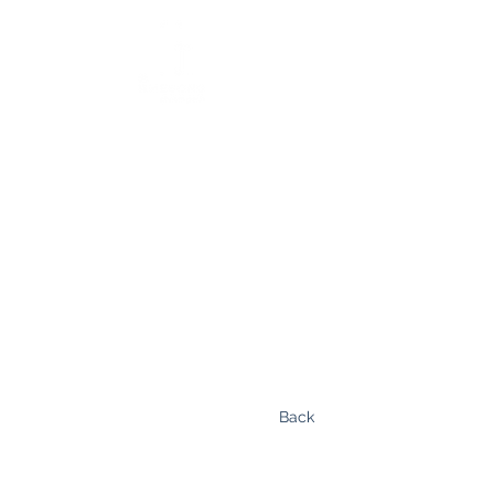
｜ English ｜
中文 ｜
Back
聯絡我們
|
免責聲明
|
隱私政策
|
關注我們
客戶服務